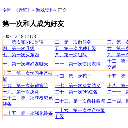
专区_《赤壁》
>
游戏资料
>
正文
第一次和人成为好友
2007-12-18
17173
一、第次和NPC对话
二、第一次做任务
三、第一
四、第一次升级
五、第一次兵种升级
六、第一
七、第一次买东西
八、第一次组队
九、第一
十二、第
十、第一次与好友聊天
十一、第一次使用表情
交易
十三、第一次学习生产技
十四、第一次死亡
十五、第
能
十六、第一次获得官阶
十七、
第一次建立结义
十八、第
十九、第一次决斗
二十、第一次PK红名
二十一、
二十二、第一次获得紫色
二十三、第一次前往西凉
二十四、
装备
二十六、第一次生产技能
二十五、第一次强化装备
升级